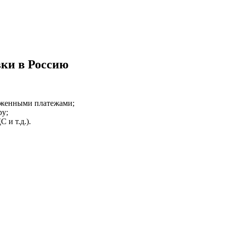
вки в Россию
оженными платежами;
ру;
 и т.д.).