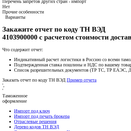
Перечень запретов других стран - импорт
Нет
Прочие особенности
Варианты
Закажите отчет по коду
ТН ВЭД
4103900000 с расчетом стоимости доста
Что содержит отчет:
Индикативный расчет логистики в Россию со всеми там
Подтвержденная ставка пошлины и НДС по вашему това
Список разрешительных документов (ТР ТС, ТР ЕАЭС, ДС
Заказать отчет по коду ТН ВЭД
Пример отчета
',
'
Таможенное
оформление
Импорт под ключ
Импорт под печать брокера
Отраслевые решения
Дерево кодов ТН ВЭД