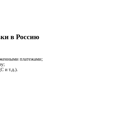
вки в Россию
оженными платежами;
ру;
 и т.д.).