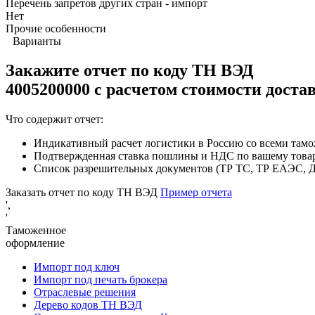
Перечень запретов других стран - импорт
Нет
Прочие особенности
Варианты
Закажите отчет по коду
ТН ВЭД
4005200000 с расчетом стоимости доста
Что содержит отчет:
Индикативный расчет логистики в Россию со всеми там
Подтвержденная ставка пошлины и НДС по вашему това
Список разрешительных документов (ТР ТС, ТР ЕАЭС, ДС
Заказать отчет по коду ТН ВЭД
Пример отчета
',
'
Таможенное
оформление
Импорт под ключ
Импорт под печать брокера
Отраслевые решения
Дерево кодов ТН ВЭД