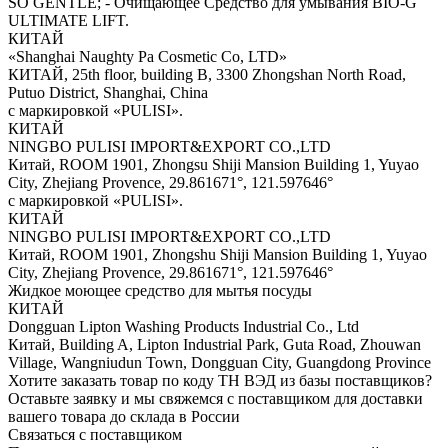
SO GENTLE; - Очищающее Средство для умывания BIO-G
ULTIMATE LIFT.
КИТАЙ
«Shanghai Naughty Ра Cosmetic Со, LTD»
КИТАЙ, 25th floor, building В, 3300 Zhongshan North Road,
Putuo District, Shanghai, China
с маркировкой «PULISI».
КИТАЙ
NINGBO PULISI IMPORT&EXPORT CO.,LTD
Китай, ROOM 1901, Zhongsu Shiji Mansion Building 1, Yuyao
City, Zhejiang Provence, 29.861671°, 121.597646°
с маркировкой «PULISI».
КИТАЙ
NINGBO PULISI IMPORT&EXPORT CO.,LTD
Китай, ROOM 1901, Zhongshu Shiji Mansion Building 1, Yuyao
City, Zhejiang Provence, 29.861671°, 121.597646°
Жидкое моющее средство для мытья посуды
КИТАЙ
Dongguan Lipton Washing Products Industrial Co., Ltd
Китай, Building A, Lipton Industrial Park, Guta Road, Zhouwan
Village, Wangniudun Town, Dongguan City, Guangdong Province
Хотите заказать товар по коду ТН ВЭД из базы поставщиков?
Оставьте заявку и мы свяжемся с поставщиком для доставки
вашего товара до склада в России
Связаться с поставщиком