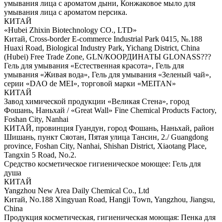
умывания лица с ароматом дыни, Конжаковое мыло для
умывания лица с ароматом персика.
КИТАЙ
«Hubei Zhixin Biotechnology CO., LTD»
Китай, Cross-border E-commerce Industrial Park 0415, №.188
Huaxi Road, Biological Industry Park, Yichang District, China
(Hubei) Free Trade Zone, GLN/КООРДИНАТЫ GLONASS???
Гель для умывания «Естественная красота», Гель для
умывания «Живая вода», Гель для умывания «Зеленый чай»,
серии «DAO de MEI», торговой марки «MEITAN»
КИТАЙ
Завод химической продукции «Великая Стена», город
Фошань, Наньхай / «Great Wall» Fine Chemical Products Factory,
Foshan City, Nanhai
КИТАЙ, провинция Гуандун, город Фошань, Наньхай, район
Шишань, пункт Сяотан, Пятая улица Тансин, 2./ Guangdong
province, Foshan City, Nanhai, Shishan District, Xiaotang Place,
Tangxin 5 Road, No.2.
Средство косметическое гигиеническое моющее: Гель для
душа
КИТАЙ
Yangzhou New Area Daily Chemical Co., Ltd
Китай, No.188 Xingyuan Road, Hangji Town, Yangzhou, Jiangsu,
China
Продукция косметическая, гигиеническая моющая: Пенка для