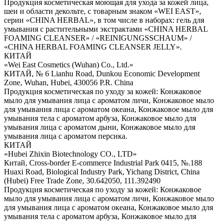
Продукция косметическая моющая для ухода за кожей лица,
шеи и области декольте, с товарным знаком «WEI EAST»,
серии «CHINA HERBAL», в том числе в наборах: гель для
умывания с растительными экстрактами «CHINA HERBAL
FOAMING CLEANSER» / «REINIGUNGSSCHAUM» /
«CHINA HERBAL FOAMING CLEANSER JELLY».
КИТАЙ
«Wei East Cosmetics (Wuhan) Co., Ltd.»
КИТАЙ, № 6 Lianhu Road, Dunkou Economic Development
Zone, Wuhan, Hubei, 430056 P.R. China
Продукция косметическая по уходу за кожей: Конжаковое
мыло для умывания лица с ароматом личи, Конжаковое мыло
для умывания лица с ароматом океана, Конжаковое мыло для
умывания тела с ароматом арбуза, Конжаковое мыло для
умывания лица с ароматом дыни, Конжаковое мыло для
умывания лица с ароматом персика.
КИТАЙ
«Hubei Zhixin Biotechnology CO., LTD»
Китай, Cross-border E-commerce Industrial Park 0415, №.188
Huaxi Road, Biological Industry Park, Yichang District, China
(Hubei) Free Trade Zone, 30.642050, 111.392490
Продукция косметическая по уходу за кожей: Конжаковое
мыло для умывания лица с ароматом личи, Конжаковое мыло
для умывания лица с ароматом океана, Конжаковое мыло для
умывания тела с ароматом арбуза, Конжаковое мыло для