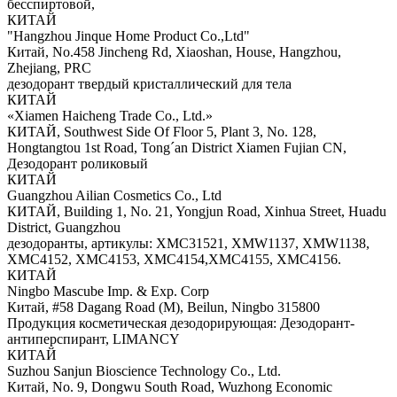
бесспиртовой,
КИТАЙ
"Hangzhou Jinque Home Product Co.,Ltd"
Китай, No.458 Jincheng Rd, Xiaoshan, House, Hangzhou,
Zhejiang, PRC
дезодорант твердый кристаллический для тела
КИТАЙ
«Xiamen Haicheng Trade Co., Ltd.»
КИТАЙ, Southwest Side Of Floor 5, Plant 3, No. 128,
Hongtangtou 1st Road, Tong´an District Xiamen Fujian CN,
Дезодорант роликовый
КИТАЙ
Guangzhou Ailian Cosmetics Co., Ltd
КИТАЙ, Building 1, No. 21, Yongjun Road, Xinhua Street, Huadu
District, Guangzhou
дезодоранты, артикулы: XMC31521, XMW1137, XMW1138,
XMC4152, XMC4153, XMC4154,XMC4155, XMC4156.
КИТАЙ
Ningbo Mascube Imp. & Exp. Corp
Китай, #58 Dagang Road (M), Beilun, Ningbo 315800
Продукция косметическая дезодорирующая: Дезодорант-
антиперспирант, LIMANCY
КИТАЙ
Suzhou Sanjun Bioscience Technology Co., Ltd.
Китай, No. 9, Dongwu South Road, Wuzhong Economic