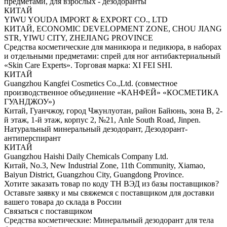
предметами, для взрослых - дезодоранты
КИТАЙ
YIWU YOUDA IMPORT & EXPORT CO., LTD
КИТАЙ, ECONOMIC DEVELOPMENT ZONE, CHOU JIANG
STR, YIWU CITY, ZHEJIANG PROVINCE
Средства косметические для маникюра и педикюра, в наборах
и отдельными предметами: спрей для ног антибактериальный
«Skin Care Experts». Торговая марка: XI FEI SHI.
КИТАЙ
Guangzhou Kangfei Cosmetics Co.,Ltd. (совместное
производственное объединение «КАНФЕЙ» «КОСМЕТИКА
ГУАНДЖОУ»)
Китай, Гуанчжоу, город Чжунлуотан, район Байюнь, зона В, 2-
й этаж, 1-й этаж, корпус 2, №21, Anle South Road, Jinpen.
Натуральный минеральный дезодорант, Дезодорант-
антиперспирант
КИТАЙ
Guangzhou Haishi Daily Chemicals Company Ltd.
Китай, No.3, New Industrial Zone, 11th Community, Xiamao,
Baiyun District, Guangzhou City, Guangdong Province.
Хотите заказать товар по коду ТН ВЭД из базы поставщиков?
Оставьте заявку и мы свяжемся с поставщиком для доставки
вашего товара до склада в России
Связаться с поставщиком
Средства косметические: Минеральный дезодорант для тела