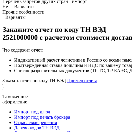
Перечень запретов других стран - импорт
Нет
Варианты
Прочие особенности
Варианты
Закажите отчет по коду
ТН ВЭД
2521000000 с расчетом стоимости доста
Что содержит отчет:
Индикативный расчет логистики в Россию со всеми там
Подтвержденная ставка пошлины и НДС по вашему това
Список разрешительных документов (ТР ТС, ТР ЕАЭС, ДС
Заказать отчет по коду ТН ВЭД
Пример отчета
',
'
Таможенное
оформление
Импорт под ключ
Импорт под печать брокера
Отраслевые решения
Дерево кодов ТН ВЭД