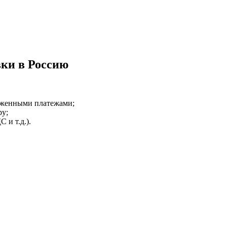
вки в Россию
оженными платежами;
ру;
 и т.д.).