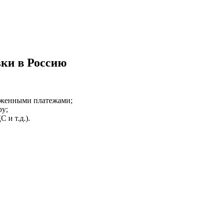
вки в Россию
оженными платежами;
ру;
 и т.д.).