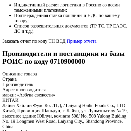
Индикативный расчет логистики в Россию со всеми
таможенными платежами;
Подтвержденная ставка пошлины и НДС по вашему
товару;
Список разрешительных документов (ТР ТС, ТР ЕАЭС,
ДС и т.д.).
Заказать отчет по коду ТН ВЭД
Пример отчета
Производители и поставщики из базы
РОИС по коду 0710900000
Описание товара
Страна
Производитель
Адрес производителя
марки: «Азбука свежести»
КИТАЙ
Лайян Хайлин Фудс Ко. ЛТД, / Laiyang Hailin Foods Co., LTD
Китай, Провинция Шаньдун, г. Лайян, ул. Лунмэньсилу № 19,
высотное здание Юйлун, комната 508/ No. 508 Yulong Buiding
No. 19 Longmen West Road, Laiyang City,, Shandong Province,
China