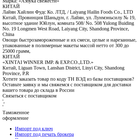
Марка: «Азбука свежести»
КИТАЙ
Лайян Хайлин Фудс Ко. ЛТД, / Laiyang Hailin Foods Co., LTD
Китай, Провинция Шаньдун, г. Лайян, ул. Лунмэньсилу № 19,
высотное здание Юйлун, комната 508/ No. 508 Yulong Buiding
No. 19 Longmen West Road, Laiyang City, Shandong Province,
China
Овощи быстрозамороженные и их смеси, целые и нарезанные,
упакованные в полимерные макеты массой нетто от 300 до
25000 грамм,
КИТАЙ
«XINTAI WINNER IMP. & EXP.CO.,LTD.»
Китай, Liguan Town, Lanshan District, Linyi City, Shandong
Province, P.R
Хотите заказать товар по коду ТН ВЭД из базы поставщиков?
Оставьте заявку и мы свяжемся с поставщиком для доставки
вашего товара до склада в России
Связаться с поставщиком
',
'
Таможенное
оформление
Импорт под ключ
Импорт под печать брокера